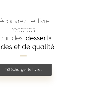
écouvrez le livret
recettes
our des
desserts
!
ides et de qualité
Télécharger le livret