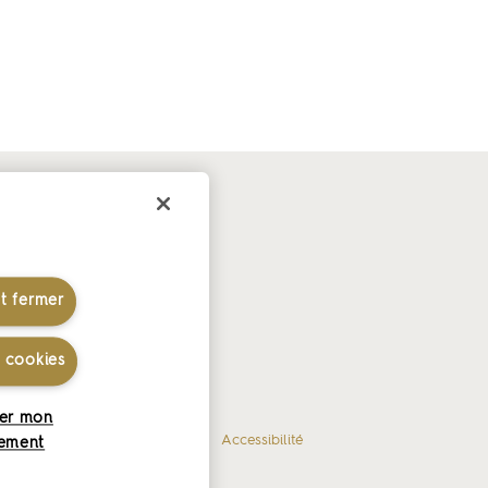
r-faire
aire laitier
res blancs
et fermer
s cookies
er mon
es
Gérer mes cookies
Accessibilité
ement