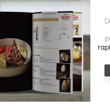
D
p
rap