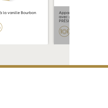
à la vanille Bourbon
Appareil à Crème brûlée à 
avec grains
PRÉSIDENT Professionnel