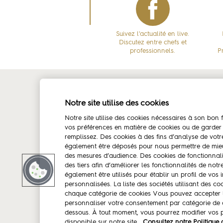
Suivez l'actualité en live.
Discutez entre chefs et
professionnels.
P
La marque
Amb
Notre site utilise des cookies
Notre site utilise des cookies nécessaires à son bo
Les conseillers culinaires
Chri
vos préférences en matière de cookies ou de garder
Portraits et témoignages de Chefs
remplissez. Des cookies à des fins d’analyse de votr
également être déposés pour nous permettre de mieu
Partenaires
des mesures d’audience. Des cookies de fonctionnali
des tiers afin d’améliorer les fonctionnalités de not
également être utilisés pour établir un profil de vos 
personnalisées. La liste des sociétés utilisant des co
chaque catégorie de cookies Vous pouvez accepter l’
Mentions légales
Contactez-nous
personnaliser votre consentement par catégorie de c
dessous. À tout moment, vous pourrez modifier vos p
disponible sur notre site.
Consultez notre Politique 