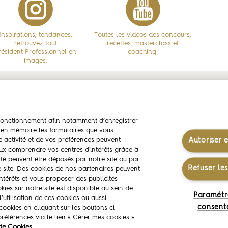
Inspirations, tendances,
Toutes les vidéos des concours,
retrouvez tout
recettes, masterclass et
résident Professionnel en
coaching.
images.
assadeurs
Concours
Savoi
n fonctionnement afin notamment d’enregistrer
stophe FELDER
Concours Création & Saveurs - CUISINE
Savoir-f
 en mémoire les formulaires que vous
Concours Création & Saveurs - PÂTISSERIE
Les liv
e activité et de vos préférences peuvent
Autoriser 
x comprendre vos centres d'intérêts grâce à
Concours Écoles
té peuvent être déposés par notre site ou par
Refuser le
re site. Des cookies de nos partenaires peuvent
intérêts et vous proposer des publicités
okies sur notre site est disponible au sein de
Paramétr
utilisation de ces cookies ou aussi
Politique des données personnelles
Politique de gestion des cooki
consent
ookies en cliquant sur les boutons ci-
références via le lien « Gérer mes cookies »
© 2026 — Président Professionnel. Tous droits réservés.
de Cookies.