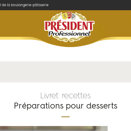
et de la boulangerie-pâtisserie
Concours
Savoir-faire
Produits et recettes
Préparations pour desserts...
Livret recettes
Préparations pour desserts