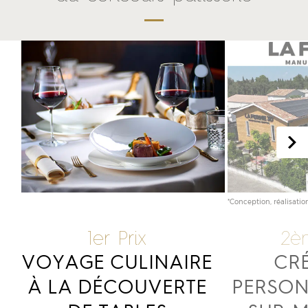
*Conception, réalisatio
1er Prix
2è
VOYAGE CULINAIRE
CR
À LA DÉCOUVERTE
PERSON