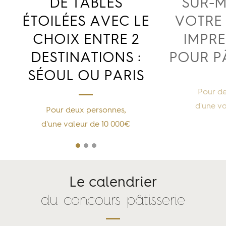
DE TABLES
SUR-M
ÉTOILÉES AVEC LE
VOTRE
CHOIX ENTRE 2
IMPRE
DESTINATIONS :
POUR P
SÉOUL OU PARIS
Pour d
d'une v
Pour deux personnes,
d'une valeur de 10 000€
Le calendrier
du concours pâtisserie