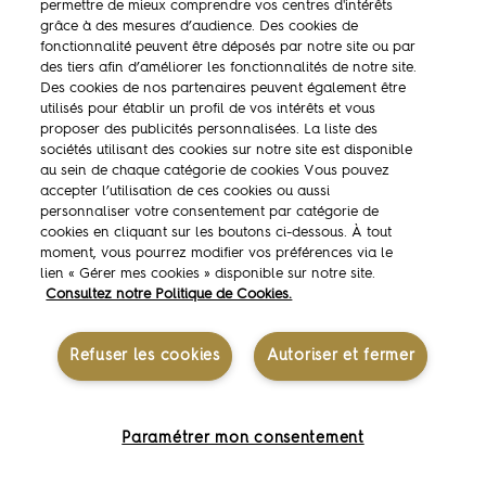
permettre de mieux comprendre vos centres d'intérêts
La marque
grâce à des mesures d’audience. Des cookies de
fonctionnalité peuvent être déposés par notre site ou par
Ambassadeurs
des tiers afin d’améliorer les fonctionnalités de notre site.
Des cookies de nos partenaires peuvent également être
Concours
utilisés pour établir un profil de vos intérêts et vous
proposer des publicités personnalisées. La liste des
Savoir-faire
sociétés utilisant des cookies sur notre site est disponible
au sein de chaque catégorie de cookies Vous pouvez
accepter l’utilisation de ces cookies ou aussi
personnaliser votre consentement par catégorie de
cookies en cliquant sur les boutons ci-dessous. À tout
moment, vous pourrez modifier vos préférences via le
lien « Gérer mes cookies » disponible sur notre site.
Mentions légales
Consultez notre Politique de Cookies.
Contactez-nous
Politique des données personnelles
Politique de gestion des cookies
Refuser les cookies
Autoriser et fermer
Gérer mes cookies
Accessibilité
Paramétrer mon consentement
© 2026 — Président Professionnel. Tous droits réservés.