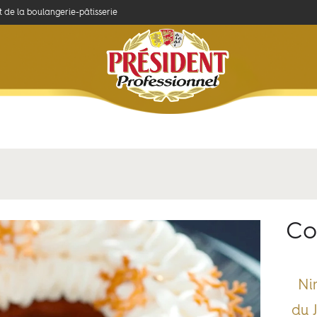
et de la boulangerie-pâtisserie
Concours
Savoir-faire
Produits et recettes
Co
Ni
du 