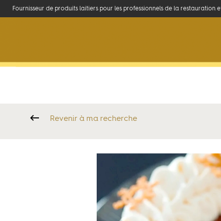
Fournisseur de produits laitiers pour les professionnels de la restauration 
La marque
Ambassadeurs
Accueil
>
Produits et recettes
>
Les crèmes
>
Couronne de Noël
Revenir à ma recherche