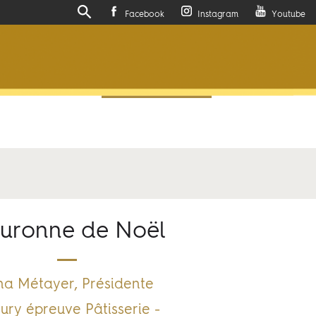
Facebook
Instagram
Youtube
Actualités
Contactez-nous
uronne de Noël
na Métayer, Présidente
Jury épreuve Pâtisserie -