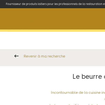
Fournisseur de produits laitiers pour les professionnels de la restauration 
La marque
Ambassadeurs
Accueil
>
Savoir-faire laitier
>
Le beurre clarifié en cuisine : qualité
Revenir à ma recherche
Le beurre 
Incontournable de la cuisine i