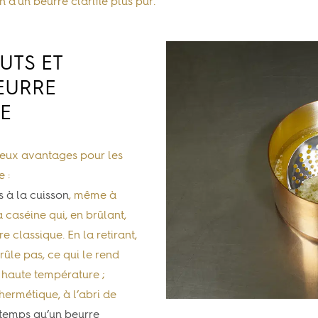
 d’un beurre clarifié plus pur.
">
UTS ET
EURRE
NE
reux avantages pour les
 :
as à la cuisson
, même à
a caséine qui, en brûlant,
 classique. En la retirant,
brûle pas, ce qui le rend
 haute température ;
 hermétique, à l’abri de
temps qu’un beurre