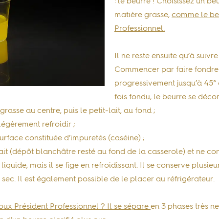
: le beurre ! Choisissez un 
matière grasse,
comme le be
Professionnel.
Il ne reste ensuite qu’à suivre
Commencer par faire fondre
progressivement jusqu’à 45°
fois fondu, le beurre se décom
rasse au centre, puis le petit-lait, au fond ;
 légèrement refroidir ;
rface constituée d’impuretés (caséine) ;
lait (dépôt blanchâtre resté au fond de la casserole) et ne co
 liquide, mais il se fige en refroidissant. Il se conserve plus
 sec. Il est également possible de le placer au réfrigérateur.
ux Président Professionnel ? Il se sépare
en 3 phases très n