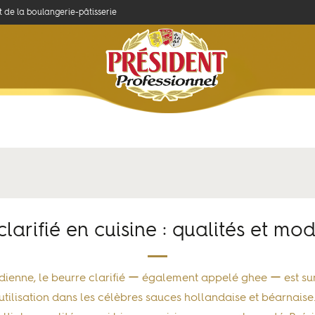
et de la boulangerie-pâtisserie
Concours
Savoir-faire
Produits et recettes
s...
clarifié en cuisine : qualités et mo
ndienne, le beurre clarifié ー également appelé
ghee
ー est su
utilisation dans les célèbres sauces
hollandaise
et béarnaise