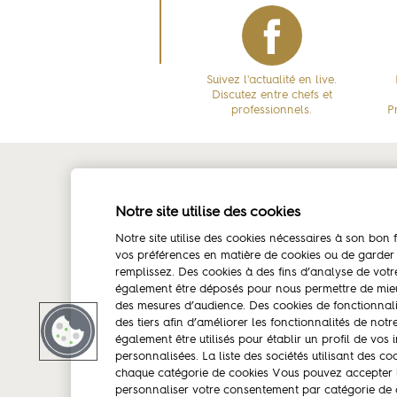
Suivez l'actualité en live.
Discutez entre chefs et
professionnels.
P
La marque
Amb
Notre site utilise des cookies
Les conseillers culinaires
Chri
Notre site utilise des cookies nécessaires à son bo
vos préférences en matière de cookies ou de garder
Portraits et témoignages de Chefs
remplissez. Des cookies à des fins d’analyse de votr
Partenaires
également être déposés pour nous permettre de mieu
des mesures d’audience. Des cookies de fonctionnali
des tiers afin d’améliorer les fonctionnalités de not
également être utilisés pour établir un profil de vos 
personnalisées. La liste des sociétés utilisant des co
chaque catégorie de cookies Vous pouvez accepter l’
Mentions légales
Contactez-nous
personnaliser votre consentement par catégorie de c