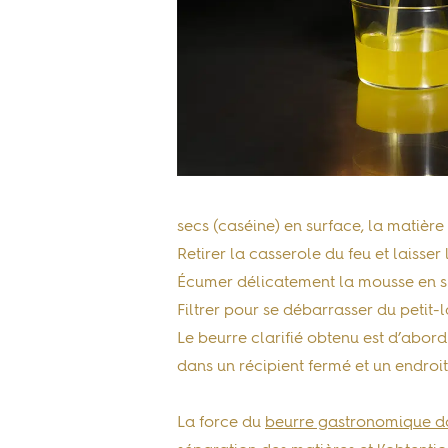
secs (caséine) en surface, la matière g
Retirer la casserole du feu et laisser
Écumer délicatement la mousse en su
Filtrer pour se débarrasser du petit-
Le beurre clarifié obtenu est d’abord
dans un récipient fermé et un endroit
La force du
beurre gastronomique do