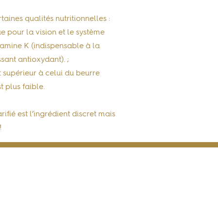
aines qualités nutritionnelles :
e pour la vision et le système
tamine K
(indispensable à la
sant antioxydant). ;
 supérieur à celui du beurre
t plus faible.
fié est l’ingrédient discret mais
!