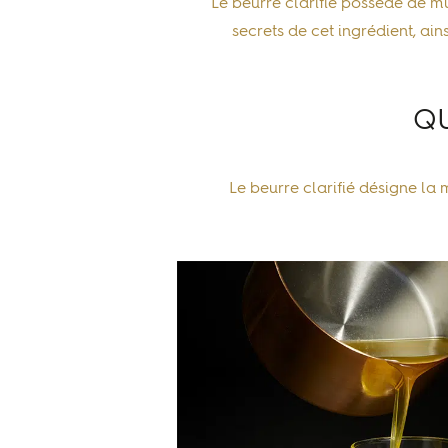
Le beurre clarifié possède de mul
secrets de cet ingrédient, ai
QU
Le beurre clarifié désigne la
m
">