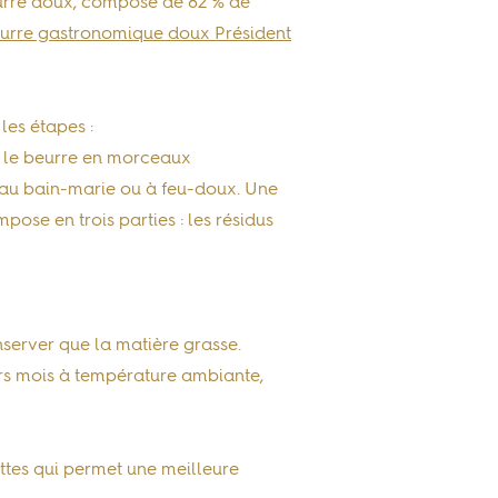
beurre doux, composé de 82 % de
urre gastronomique doux Président
 les étapes :
 le beurre en morceaux
 au bain-marie ou à feu-doux. Une
pose en trois parties : les résidus
nserver que la matière grasse.
ieurs mois à température ambiante,
ettes qui permet une meilleure