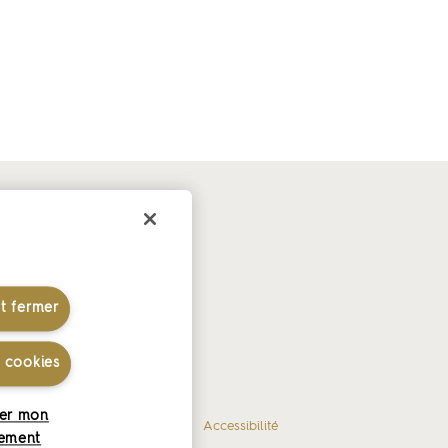
r-faire
aire laitier
res blancs
et fermer
s cookies
er mon
es
Gérer mes cookies
Accessibilité
ement