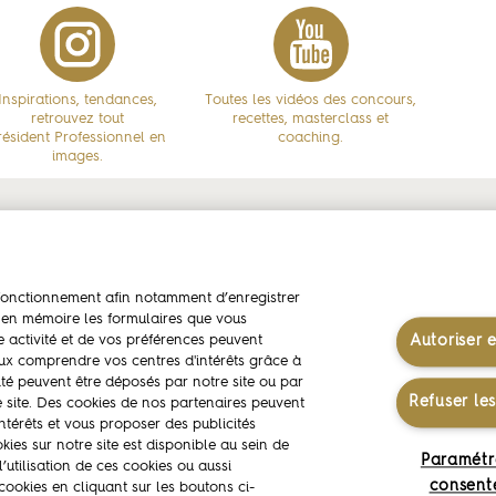
Inspirations, tendances,
Toutes les vidéos des concours,
retrouvez tout
recettes, masterclass et
résident Professionnel en
coaching.
images.
assadeurs
Concours
Savoi
stophe FELDER
Concours Création & Saveurs - CUISINE
Savoir-f
n fonctionnement afin notamment d’enregistrer
 en mémoire les formulaires que vous
Concours Création & Saveurs - PÂTISSERIE
Les liv
e activité et de vos préférences peuvent
Autoriser 
Concours Écoles
x comprendre vos centres d'intérêts grâce à
té peuvent être déposés par notre site ou par
Refuser le
re site. Des cookies de nos partenaires peuvent
intérêts et vous proposer des publicités
okies sur notre site est disponible au sein de
Paramétr
utilisation de ces cookies ou aussi
Politique des données personnelles
Politique de gestion des cooki
consent
ookies en cliquant sur les boutons ci-