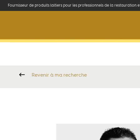
Fournisseur de produits laitiers pour les professionnels de la restauration 
La marque
Ambassadeurs
Accueil
>
La marque
>
Portraits et témoignages de Chefs
>
Julie
Revenir à ma recherche