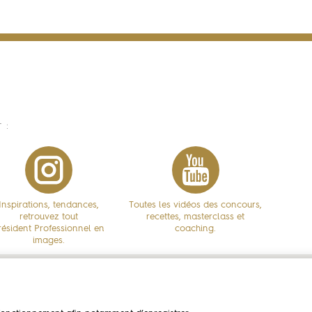
 :
Inspirations, tendances,
Toutes les vidéos des concours,
retrouvez tout
recettes, masterclass et
résident Professionnel en
coaching.
images.
assadeurs
Concours
Savoi