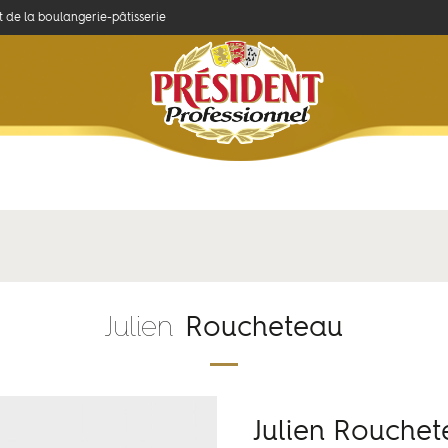
et de la boulangerie-pâtisserie
Concours
Savoir-faire
Produits et recettes
n Roucheteau
Julien
Roucheteau
Julien Rouche