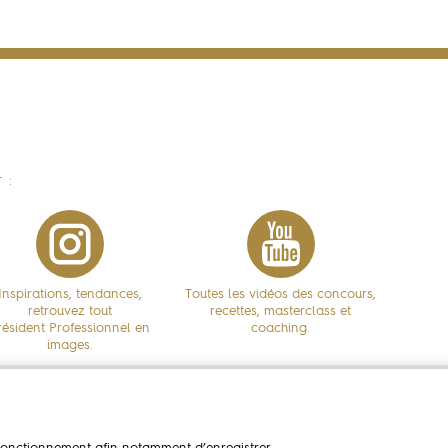
 :
Inspirations, tendances,
Toutes les vidéos des concours,
retrouvez tout
recettes, masterclass et
résident Professionnel en
coaching.
images.
assadeurs
Concours
Savoi