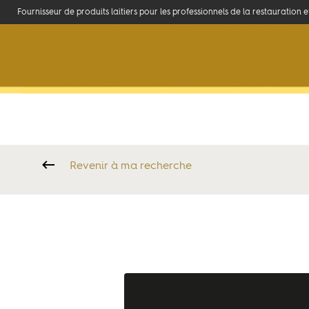
Fournisseur de produits laitiers pour les professionnels de la restauration 
La marque
Ambassadeurs
Accueil
>
La marque
>
Portraits et témoignages de Chefs
>
Franc
Revenir à ma recherche