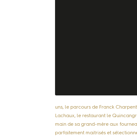
uns, le parcours de Franck Charpenti
Lachaux, le restaurant le Quincangro
main de sa grand-mère aux fourneaux,
parfaitement maitrisés et sélectionn