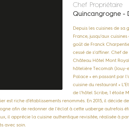
Chef Propriétaire
Quincangrogne -
Depuis les cuisines de sa
France, jusqu'aux cuisines 
goût de Franck Charpentie
cessé de s'affiner. Chef de
Château Hôtel Mont Royal C
hôtelière Tecomah (Jouy-en
Palace » en passant par l'
cuisine du restaurant « L’E
de l'hôtel Scribe, 1 étoile
er est riche d’établissements renommés. En 2015, il décide d
gne afin de redonner de l'éclat à cette uaberge autrefois ét
 il apprécie la cuisine authentique revisitée, réalisée à part
és avec soin.