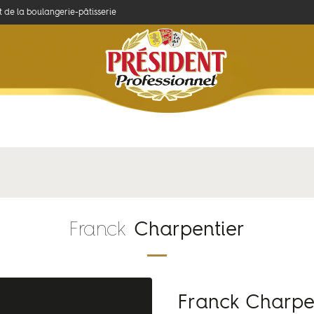
et de la boulangerie-pâtisserie
Concours
Savoir-faire
Produits et recettes
k Charpentier
Franck
Charpentier
Franck Charpe